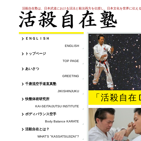
活殺自在塾は、日本武道における活法と殺法両方を伝授し、日本文化を世界に伝え
ＥＮＧＬＩＳＨ
ENGLISH
トップページ
TOP PAGE
あいさつ
GREETING
千唐流空手道直真塾
JIKISHINJUKU
「活殺自在
快整体術研究所
KAI-SEITAIJUTSU INSTITUTE
ボディバランス空手
Body Balance KARATE
活殺自在とは？
WHAT'S "KASSATSUJIZAI"?