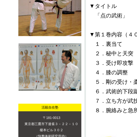
▼タイトル
「点の武術」
▼第１巻内容（４
１．裏当て
２．秘中と天突
３．受け即攻撃
４．膝の調整
５．剛の受け・
６．武術的下段
７．立ち方が武
活殺自在塾
８．腕絡みと急
〒181-0013
東京都三鷹市下連雀３－２２－１０
榎本ビル３０２
（快整体術研究所内）