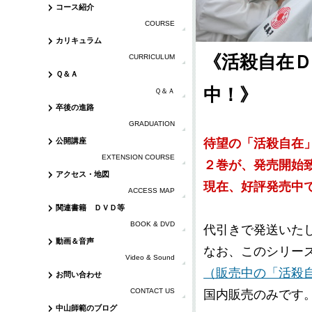
コース紹介
COURSE
カリキュラム
《活殺自在
CURRICULUM
Ｑ＆Ａ
中！》
Ｑ＆Ａ
卒後の進路
GRADUATION
待望の「活殺自在
公開講座
EXTENSION COURSE
２巻が、発売開始
アクセス・地図
現在、好評発売中
ACCESS MAP
関連書籍 ＤＶＤ等
BOOK & DVD
代引きで発送いた
動画＆音声
なお、このシリー
Video & Sound
（販売中の「活殺
お問い合わせ
CONTACT US
国内販売のみです
中山師範のブログ