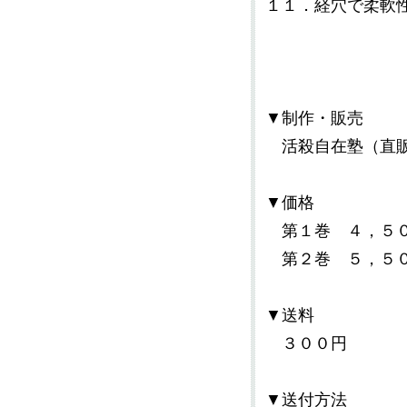
１１．経穴で柔軟
▼制作・販売
活殺自在塾（直
▼価格
第１巻 ４，５
第２巻 ５，５
▼送料
３００円
▼送付方法